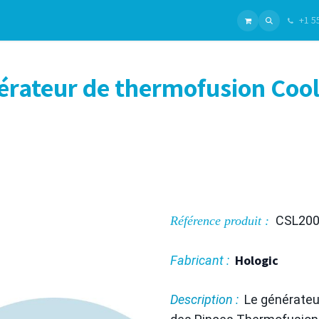
+1 5
ui sommes-nous ?
Gammes
Chirurgie Générale
Nos Produits
Chirurgie Plastique
Fabrica
rateur de thermofusion Coo
CSL20
Référence produit :
Hologic
Fabricant :
Description :
Le générateu