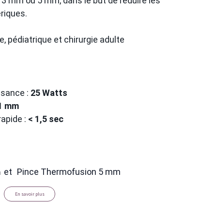
3 mm ou 5 mm, dans le but de réduire les
ériques.
, pédiatrique et chirurgie adulte
ssance :
25 Watts
 1 mm
rapide :
< 1,5 sec
m
et
Pince Thermofusion 5 mm
En savoir plus