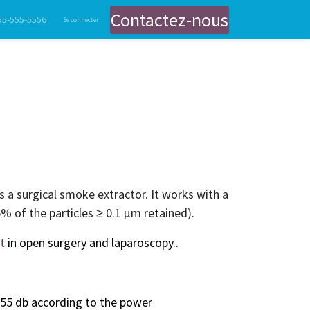
Contactez-nous
55-555-5556
nts
Gastroentérologie
Se connecter
Gestion des Fumées Chirurgicales
Contact
Endoscopie Digestive et Bro
is a surgical smoke extractor. It works with a
% of the particles ≥ 0.1 μm retained).
t
in open surgery and laparoscopy..
 55 db according to the power