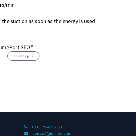
ers/min.
 the suction as soon as the energy is used
PlumePort SEO
®
En savoir plus
+33 1 75 43 97 60
contact@idimed.com