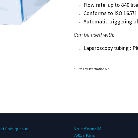
Flow rate: up to 840 lit
Conforms to ISO 16571
Automatic triggering of
Can be used with:
Laparoscopy tubing : 
* Ultra Low Penetration Air
et Chirurgicaux
6 rue d'Armaillé
75017
Paris