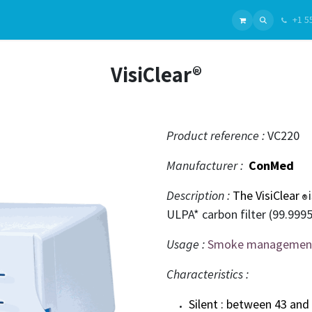
+1 5
ui sommes-nous ?
Gammes
Chirurgie Générale
Nos Produits
Chirurgie Plastique
Fabrica
VisiClear®
Product reference :
VC220
Manufacturer :
ConMed
Description :
The VisiClear
®
ULPA* carbon filter (99.9995
Usage :
Smoke managemen
Characteristics :
Silent : between 43 and