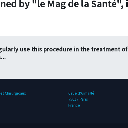
ned by "le Mag de la Santé", i
gularly use this procedure in the treatment of
...
et Chirurgicaux
6 rue d'Armaillé
75017
Paris
France