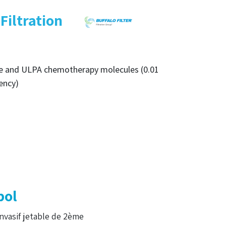
Filtration
oke and ULPA chemotherapy molecules (0.01
iency)
pol
invasif jetable de 2ème