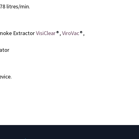
78 litres/min.
 Smoke Extractor
VisiClear
®
,
ViroVac
®
,
ator
evice.