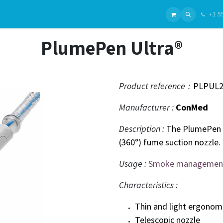
+1 5
ui sommes-nous ?
Gammes
Chirurgie Générale
Nos Produits
Chirurgie Plastique
Fabrica
PlumePen Ultra®
Product reference
:
PLPUL2
Manufacturer :
ConMed
Description :
The PlumePen 
(360°) fume suction nozzle.
Usage :
Smoke managemen
Characteristics :
Thin and light ergonom
Telescopic nozzle