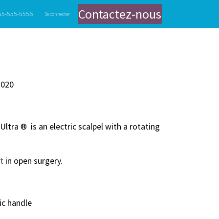
Contactez-nous
55-555-5556
nts
Gastroentérologie
Se connecter
Gestion des Fumées Chirurgicales
Contact
Endoscopie Digestive et Bro
020
Ultra
is an electric scalpel with a rotating
®
t
in open surgery.
ic handle