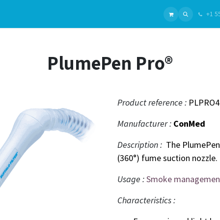
+1 5
ui sommes-nous ?
Gammes
Chirurgie Générale
Nos Produits
Chirurgie Plastique
Fabrica
PlumePen Pro®
Product reference :
PLPRO4
Manufacturer :
ConMed
Description :
The PlumePen
(360°) fume suction nozzle.
Usage :
Smoke managemen
Characteristics :