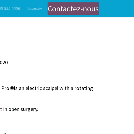
Contactez-nous
55-555-5556
nts
Gastroentérologie
Se connecter
Gestion des Fumées Chirurgicales
Contact
Endoscopie Digestive et Bro
020
 Pro
is an electric scalpel with a rotating
®
t
in open surgery.