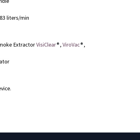
ndle
83 liters/min
 Smoke Extractor
VisiClear
®
,
ViroVac
®
,
ator
vice.