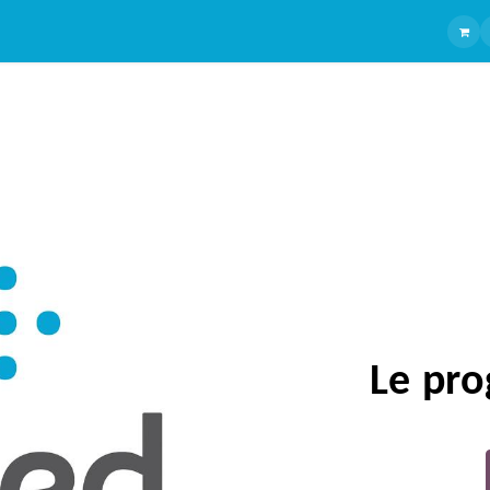
Ranges
Chirurgie Générale
Products
Chirurgie plastique
manufacturers
Gastroentérol
Le
pro