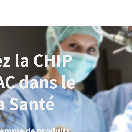
z la CHIP
AC dans le
a Santé
gamme de produits