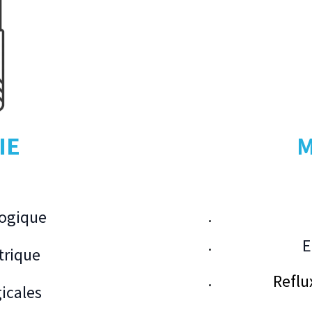
IE
M
logique
E
trique
Reflu
icales