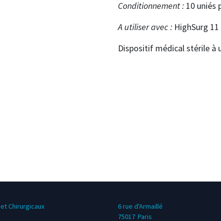
Conditionnement :
10 uniés 
A utiliser avec :
HighSurg 11
Dispositif médical stérile à
et Chirurgicaux
6 rue d'Armaillé
75017
Paris