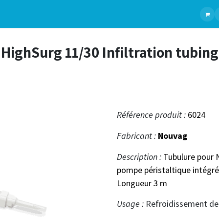
Ranges
Chirurgie Générale
Products
Chirurgie plastique
manufacturers
Gastroentérol
HighSurg 11/30 Infiltration tubing
Référence produit :
6024
Fabricant :
Nouvag
Description :
Tubulure pour 
pompe péristaltique intégr
Longueur 3 m
Usage :
Refroidissement des