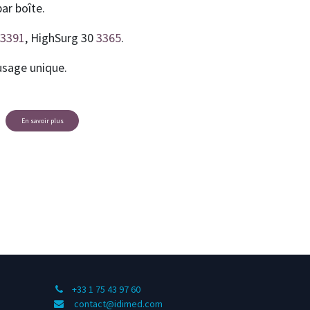
par boîte.
3391
, HighSurg 30
3365
.
 usage unique.
En savoir plus
+33 1 75 43 97 60
contact@idimed.com