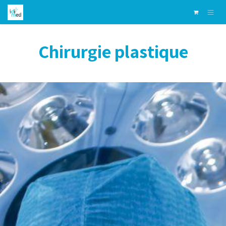
Skip to Content
Chirurgie plastique