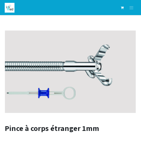
Skip to Content
Pince à corps étranger 1mm