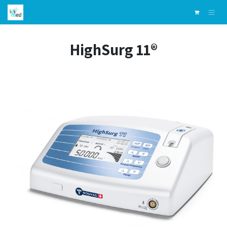
Skip to Content
HighSurg 11®